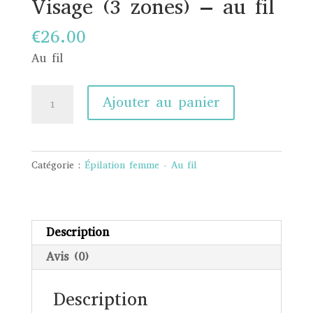
Visage (3 zones) – au fil
€
26.00
Au fil
quantité
Ajouter au panier
de
Visage
(3
Catégorie :
Épilation femme - Au fil
zones)
-
au
fil
Description
Avis (0)
Description