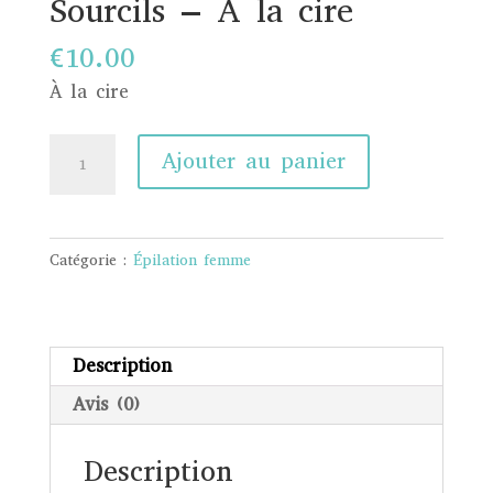
Sourcils – À la cire
€
10.00
À la cire
quantité
Ajouter au panier
de
Sourcils
-
Catégorie :
Épilation femme
À
la
cire
Description
Avis (0)
Description