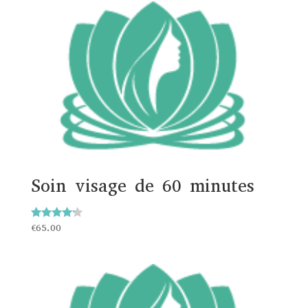
Soin visage de 60 minutes
Note
€
65.00
4.00
sur 5